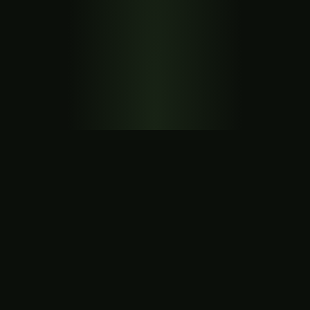
+
132
%
Tráfico orgánico