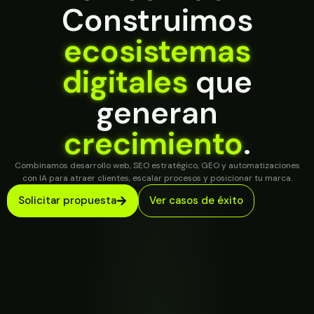
Construimos
ecosistemas
digitales
que
generan
crecimiento
.
Combinamos desarrollo web, SEO estratégico, GEO y automatizaciones
con IA para atraer clientes, escalar procesos y posicionar tu marca.
Solicitar propuesta
Ver casos de éxito